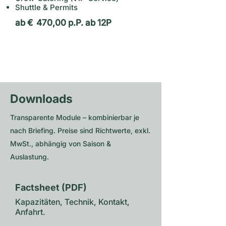
Shuttle & Permits
ab € 470,00 p.P. ab 12P
Details anfragen
Downloads
Transparente Module – kombinierbar je
nach Briefing. Preise sind Richtwerte, exkl.
MwSt., abhängig von Saison &
Auslastung.
Factsheet (PDF)
Kapazitäten, Technik, Kontakt,
Anfahrt.