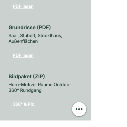
PDF laden
Grundrisse (PDF)
​Saal, Stüberl, Stöcklhaus,
Außenflächen
PDF laden
Bildpaket (ZIP)
​Hero-Motive, Räume Outdoor
360° Rundgang
360° & Pic.