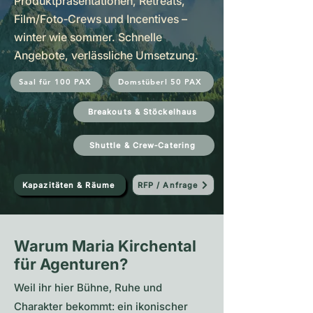
Produktpräsentationen, Retreats,
Film/Foto‑Crews und Incentives –
winter wie sommer. Schnelle
Angebote, verlässliche Umsetzung.
Saal für 100 PAX
Domstüberl 50 PAX
Breakouts & Stöckelhaus
Shuttle & Crew‑Catering
Kapazitäten & Räume
RFP / Anfrage
Warum Maria Kirchental
für Agenturen?
Weil ihr hier Bühne, Ruhe und
Charakter bekommt: ein ikonischer