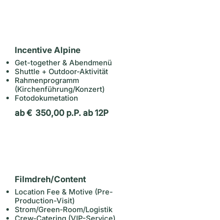
Details anfragen
Incentive Alpine
Get-together & Abendmenü
Shuttle + Outdoor-Aktivität
Rahmenprogramm
(
Kirchenführung/Konzert)
Fotodokumetation
ab € 350,00 p.P. ab 12P
Details anfragen
Filmdreh/Content
Location Fee & Motive (Pre-
Production-Visit)
Strom/Green‑Room/Logistik
Crew‑Catering
(VIP-Service)