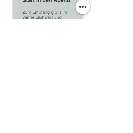
Start in den Abend
Zum Empfang gibt's im
Winter Glühwein und
Feuerschale
Fun-Fact
Nach dem Event mit einer
Rodelpartie wieder runter
ins Tal.