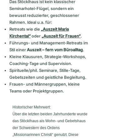
Das Stöcklhaus ist kein klassischer
Seminarhotel-Flügel, sondern ein
bewusst reduzierter, geschlossener
Rahmen. Ideal u.a. für:
Retreats wie die
„Auszeit Maria
Kirchental“
oder
„Auszeit für Frauen“
.
Führungs- und Management-Retreats im
Stil einer
Auszeit – fern vom Büroalltag
.
Kleine Klausuren, Strategie-Workshops,
Coaching-Tage und Supervision.
Spirituelle/phil. Seminare, Stille-Tage,
Gebetszeiten und geistliche Begleitung.
Frauen- und Männergruppen, kleine
Teams oder Projektgruppen.
Historischer Mehrwert:
Über die letzten beiden Jahrhunderte wurde
das Stöcklhaus als Wohn- und Gebetshaus
der Schwestern des Ordens
„Missionarinnen Christi“ genutzt. Diese