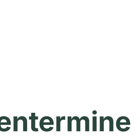
Konzert
Stellenangebote
Promis und VI
entermine