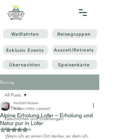
Wallfahrten
Reisegruppen
Exklusiv Events
Auszeit/Retreats
Übernachten
Speisenkarte
Beitrag
All Posts
Herbert Russer
All Posts
8. Juni
3 Min. Lesezeit
Alpine Erholung Lofer – Erholung und
Geschichten und Erzählungen
Natur pur in Lofer
Reiseberichte
Mit NaN von 5 Sternen bewertet.
Wenn ich an einen Ort denke, an dem ich 