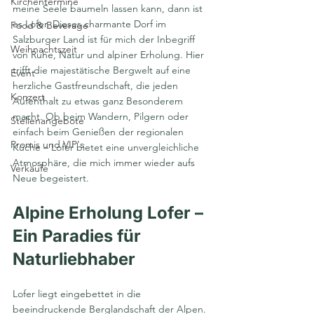
Kirchentermine
meine Seele baumeln lassen kann, dann ist 
es Lofer. Dieses charmante Dorf im 
Food & Beverage
Salzburger Land ist für mich der Inbegriff 
Weihnachtszeit
von Ruhe, Natur und alpiner Erholung. Hier 
trifft die majestätische Bergwelt auf eine 
Event
herzliche Gastfreundschaft, die jeden 
Konzert
Aufenthalt zu etwas ganz Besonderem 
macht. Ob beim Wandern, Pilgern oder 
Stellenangebote
einfach beim Genießen der regionalen 
Promis und VIP's
Küche – Lofer bietet eine unvergleichliche 
Atmosphäre, die mich immer wieder aufs 
Verkäufe
Neue begeistert.
Alpine Erholung Lofer – 
Ein Paradies für 
Naturliebhaber
Lofer liegt eingebettet in die 
beeindruckende Berglandschaft der Alpen. 