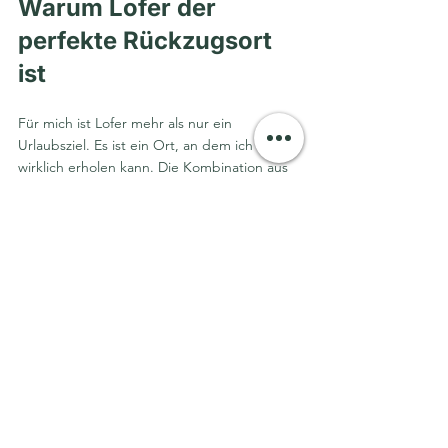
Warum Lofer der 
perfekte Rückzugsort 
ist
Für mich ist Lofer mehr als nur ein 
Urlaubsziel. Es ist ein Ort, an dem ich mich 
wirklich erholen kann. Die Kombination aus 
Natur, Bewegung, kulinarischem Genuss 
und herzlicher Gastfreundschaft macht 
jeden Aufenthalt unvergesslich.
Wenn ihr also auf der Suche nach einem Ort 
seid, an dem ihr Kraft tanken und die Seele 
baumeln lassen könnt, dann ist Lofer genau 
richtig. Hier findet ihr nicht nur Ruhe, 
sondern auch Inspiration und neue Energie 
für den Alltag.
Ich freue mich schon auf meinen nächsten 